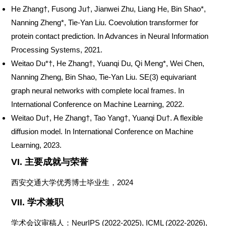
He
Zhang
†
,
Fusong
Ju
†
,
Jianwei Zhu, Liang He, Bin Shao
*
,
Nanning Zheng
*
, Tie-Yan Liu.
Coevolution
transformer
for
protein contact prediction
.
I
n
Advances in Neural Information
Processing
Systems
, 2021.
Weitao
Du*
†
, He
Zhang
†
,
Yuanqi
Du, Qi Meng*, Wei Chen,
Nanning Zheng, Bin Shao, Tie-Yan Liu.
SE(
3) equivariant
graph neural
networks
with complete local
frames
.
I
n
International
Conference on Machine Learning
, 2022.
Weitao Du
†
, He Zhang
†
,
Tao Yang
†
,
Yuanqi
Du
†
.
A flexible
diffusion model.
I
n
International
Conference on Machine
Learning
, 202
3
.
VI.
主要成就与荣誉
西安交通大学优秀博士毕业生，
2024
VII.
学术兼职
学术会议审稿人
：
NeurIPS
(202
2-2025
), ICML (20
22
-202
6
),