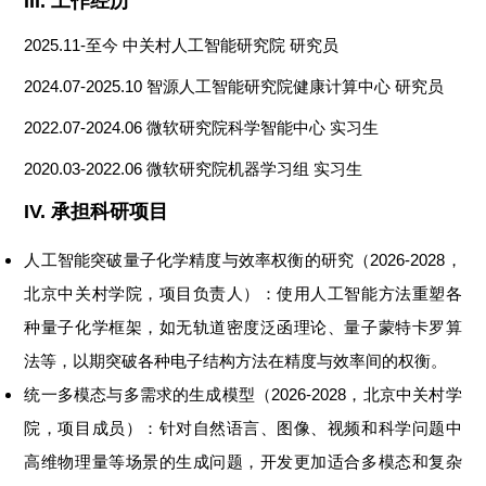
III.
工作经历
2025.11-
至今
中关村人工智能研究院
研究员
2024.07-2025.10
智源人工智能研究院健康计算中心
研究员
20
2
2.07
-202
4
.0
6
微软研究院科学智能中心
实习生
2020.03-2022.06
微软研究院机器学习组
实习生
IV.
承担科研项目
人工智能突破量子化学精度与效率权衡的研究（
202
6-2028
，
北京中关村学院，项目负责人
）
：
使用
人工智能方法
重塑各
种量子化学框架
，
如
无轨道密度泛函理论
、
量子蒙特卡罗算
法
等，
以
期
突破
各种电子结构方法在精度与效率间的权衡
。
统一多模态与多需求的生成模型
（
2026-2028
，北京中关村学
院，项目成员）
：
针对
自然语言、图像、视频和科学问题中
高维物理量等
场景
的生成问题，
开发更加适合
多模态和复杂