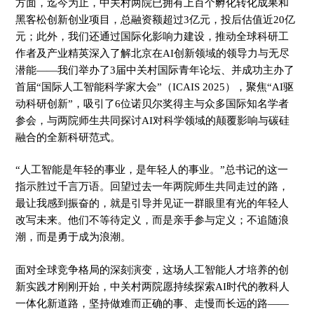
方面，迄今为止，中关村两院已拥有上百个孵化转化成果和
黑客松创新创业项目，总融资额超过3亿元，投后估值近20亿
元；此外，我们还通过国际化影响力建设，推动全球科研工
作者及产业精英深入了解北京在AI创新领域的领导力与无尽
潜能——我们举办了3届中关村国际青年论坛、并成功主办了
首届“国际人工智能科学家大会”（ICAIS 2025），聚焦“AI驱
动科研创新”，吸引了6位诺贝尔奖得主与众多国际知名学者
参会，与两院师生共同探讨AI对科学领域的颠覆影响与碳硅
融合的全新科研范式。
“人工智能是年轻的事业，是年轻人的事业。”总书记的这一
指示胜过千言万语。回望过去一年两院师生共同走过的路，
最让我感到振奋的，就是引导并见证一群眼里有光的年轻人
改写未来。他们不等待定义，而是亲手参与定义；不追随浪
潮，而是勇于成为浪潮。
面对全球竞争格局的深刻演变，这场人工智能人才培养的创
新实践才刚刚开始，中关村两院愿持续探索AI时代的教科人
一体化新道路，坚持做难而正确的事、走慢而长远的路——