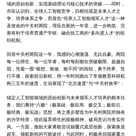
域的原始创新，实现基础理论与核心技术的突破——同时，
亦应认识到，全球人工智能竞争，归根结底是未来人才之
争、培养体系之争，而肩负“培养人工智能领军人才”这一神
圣使命的中关村两院，理应在新的一年里，进一步构筑、完
善有利于培养贯通产学研、融合技工商的“多向度人才”的组
织机制。
回首中关村两院这一年，我感到心潮激荡、无比自豪。两院
每一位师生、每一位学者，每时每刻都在突破极限、超越自
我，凭着一股“敢想、敢做、敢不同”的闯劲，勇于跨界、笃
行不倦，探索前沿新程，用一年时间跑出了常规教育科研机
构三五年的速度，生动展现了“北京速度”与“中关村效率”：
锚定人工智能领域的原始创新与未来领军人才培养的根本任
务，我们秉持“六极”（极基础、极应用、极交叉；极前沿、
极经典、极实战）思想，将之逐步塑造为中关村两院所独有
的办学特质，借此蕴育师生的探极精神、破局意识与务实作
风。一方面，激励大家勇敢尝试颠覆式底层创新，探索换道
超车、领航新程的可能途径；与此同时，积极承担国家重大