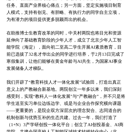
任务、直面产业界核心痛点；另一方面，坚定实施项目制育
人模式，支持有创见、有胆略、有执行力的同学自主立项，
为有潜力的项目提供更多脱颖而出的机会。
在助推博士生教育改革的同时，中关村两院也将目光和资源
延伸向了基础教育阶段的少年人才，成立了北京少年人工智
能学院（海淀），面向初二至高二学生开展AI素质教育，目
前已选拔了32名才华出众的同学进行培养，于2月13日完成了
寒假集训，让他们能够在黄金年龄与AI共生，为国家AI事业
发展储备人才梯队。
我们开辟了“教育科技人才一体化发展”试验田，打造出真正
意义上的产教融合新基地。两院创立一年多以来，我们深刻
感受到，实现“教科人一体化发展”与“产教融合”，并不只是将
学生送至实习单位边练边学、或是与企业合作探究横向课题
——更重要的，是院企双方深层次的理念契合、志同道合的
机制创新与优势互补的生态共建。过去一年，我们打造了
（1+N）3产学研创投一体化平台；创立了AI创投基金、AI商
学院，共建全国高校人工智能区域技术转移转化中心（北