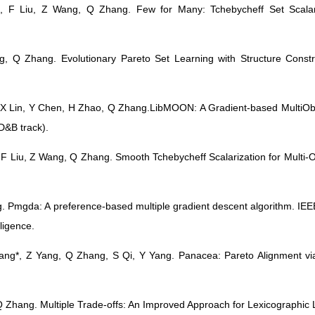
g, F Liu, Z Wang, Q Zhang. Few for Many: Tchebycheff Set Scalari
g, Q Zhang. Evolutionary Pareto Set Learning with Structure Constr
 X Lin, Y Chen, H Zhao, Q Zhang.LibMOON: A Gradient-based MultiObj
D&B track).
, F Liu, Z Wang, Q Zhang. Smooth Tchebycheff Scalarization for Multi-O
g. Pmgda: A preference-based multiple gradient descent algorithm. IE
lligence.
ang*, Z Yang, Q Zhang, S Qi, Y Yang. Panacea: Pareto Alignment via
Q Zhang. Multiple Trade-offs: An Improved Approach for Lexicographic 