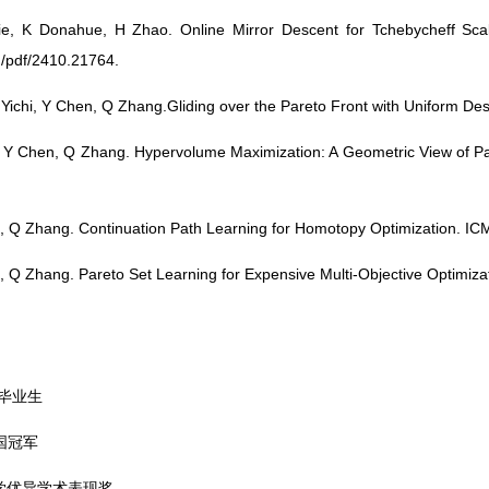
e, K Donahue, H Zhao. Online Mirror Descent for Tchebycheff Scalar
rg/pdf/2410.21764.
Z Yichi, Y Chen, Q Zhang.Gliding over the Pareto Front with Uniform De
, Y Chen, Q Zhang. Hypervolume Maximization: A Geometric View of P
g, Q Zhang. Continuation Path Learning for Homotopy Optimization. IC
g, Q Zhang. Pareto Set Learning for Expensive Multi-Objective Optimiza
秀毕业生
国冠军
大学优异学术表现奖