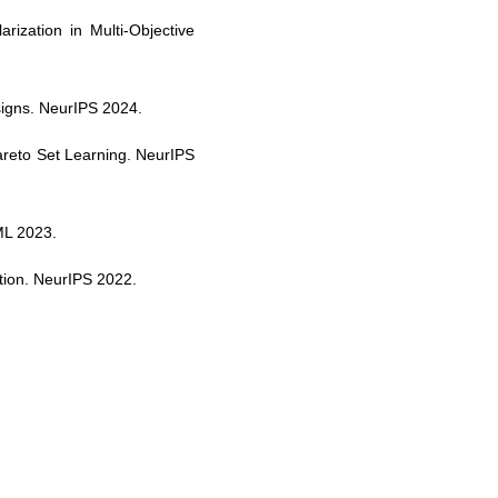
ization in Multi-Objective
signs. NeurIPS 2024.
areto Set Learning. NeurIPS
ML 2023.
tion. NeurIPS 2022.