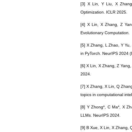
[3] X Lin, Y Liu, X Zhan
Optimization. ICLR 2025.
[4] X Lin, X Zhang, Z Yan
Evolutionary Computation.
[5] X Zhang, L Zhao, Y Yu,
in PyTorch. NeurIPS 2024 (
[6] X Lin, X Zhang, Z Yang
2024.
[7] X Zhang, X Lin, Q Zhan
topics in computational inte
[8] Y Zhong*, C Ma*, X Zh
LLMs. NeurIPS 2024.
[9] B Xue, X Lin, X Zhang, 