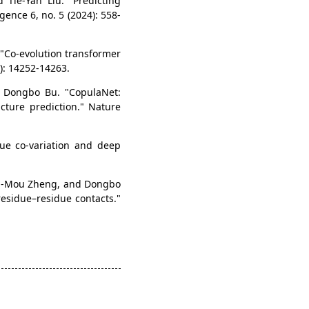
Tie-Yan Liu. "Predicting
ence 6, no. 5 (2024): 558-
 "Co-evolution transformer
): 14252-14263.
 Dongbo Bu. "CopulaNet:
cture prediction." Nature
ue co-variation and deep
ei-Mou Zheng, and Dongbo
residue–residue contacts."