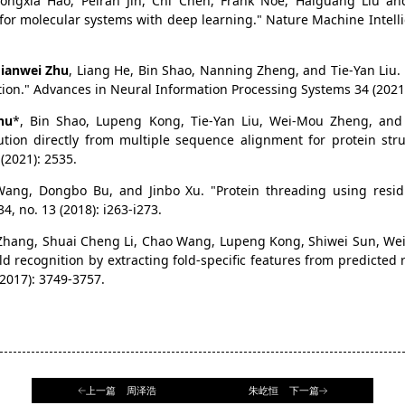
ongxia Hao, Peiran Jin, Chi Chen, Frank Noe, Haiguang Liu and 
 for molecular systems with deep learning." Nature Machine Intellig
Jianwei Zhu
, Liang He, Bin Shao, Nanning Zheng, and Tie-Yan Liu.
ction." Advances in Neural Information Processing Systems 34 (2021
hu
*, Bin Shao, Lupeng Kong, Tie-Yan Liu, Wei-Mou Zheng, and
ution directly from multiple sequence alignment for protein stru
(2021): 2535.
ang, Dongbo Bu, and Jinbo Xu. "Protein threading using resid
4, no. 13 (2018): i263-i273.
 Zhang, Shuai Cheng Li, Chao Wang, Lupeng Kong, Shiwei Sun, W
ld recognition by extracting fold-specific features from predicted 
(2017): 3749-3757.
上一篇 周泽浩
朱屹恒 下一篇