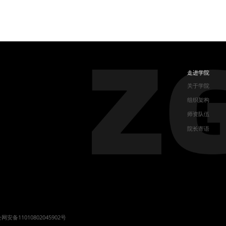
走进学院
关于学院
组织架构
师资队伍
院长寄语
网安备11010802045902号