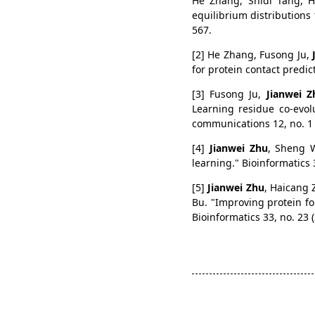
He Zhang, Shidi Tang, H
equilibrium distributions
567.
[2] He Zhang, Fusong Ju,
for protein contact predi
[3] Fusong Ju,
Jianwei Z
Learning residue co-evol
communications 12, no. 1 
[4]
Jianwei Zhu
, Sheng W
learning." Bioinformatics 3
[5]
Jianwei Zhu
, Haicang
Bu. "Improving protein fo
Bioinformatics 33, no. 23 