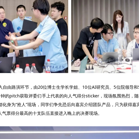
自由路演环节，由20位博士生学长学姐、10位AI研究员、5位院领导
钟的pitch获取评委们手上代表的向人气得分sticker，现场氛围热烈，随
都化身为“抢人”现场，同学们争先恐后向嘉宾介绍团队产品，只为获得嘉
人气票得分最高的十支队伍直接进入晚上的决赛现场。