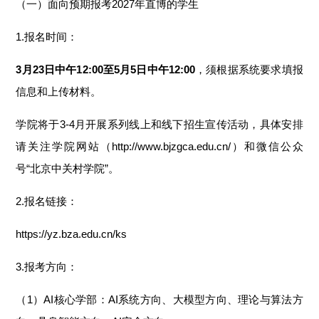
（一）面向预期报考2027年直博的学生
1.报名时间：
3
月
23
日
中
午1
2
:00至
5
月
5
日
中午12
:00
，须根据系统要求填报
信息和上传材料。
学院将于3-4月开展系列线上和线下招生宣传活动，具体安排
请关注学院网站（
http://www.bjzgca.edu.cn/
）和微信公众
号“北京中关村学院”。
2.报名链接：
https://yz.bza.edu.cn/ks
3.报考方向：
（1）AI核心学部：AI系统方向、大模型方向、理论与算法方