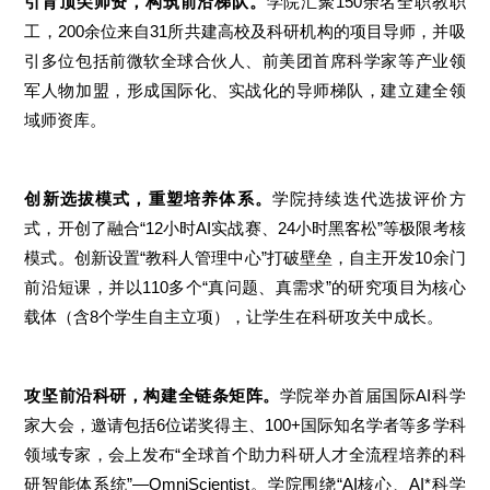
引育顶尖师资，构筑前沿梯队。
学院汇聚150余名全职教职
工，200余位来自31所共建高校及科研机构的项目导师，并吸
引多位包括前微软全球合伙人、前美团首席科学家等产业领
军人物加盟，形成国际化、实战化的导师梯队，建立建全领
域师资库。
创新选拔模式，重塑培养体系。
学院持续迭代选拔评价方
式，开创了融合“12小时AI实战赛、24小时黑客松”等极限考核
模式。创新设置“教科人管理中心”打破壁垒，自主开发10余门
前沿短课，并以110多个“真问题、真需求”的研究项目为核心
载体（含8个学生自主立项），让学生在科研攻关中成长。
攻坚前沿科研，构建全链条矩阵。
学院举办首届国际AI科学
家大会，邀请包括6位诺奖得主、100+国际知名学者等多学科
领域专家，会上发布“全球首个助力科研人才全流程培养的科
研智能体系统”—OmniScientist。学院围绕“AI核心、AI*科学