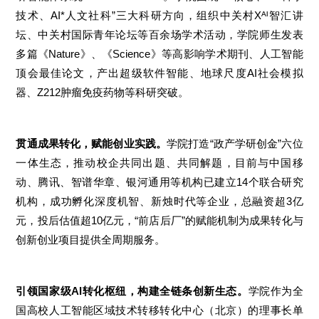
技术、AI*人文社科”三大科研方向，组织中关村Xᴬᴵ智汇讲
坛、中关村国际青年论坛等百余场学术活动，学院师生发表
多篇《Nature》、《Science》等高影响学术期刊、人工智能
顶会最佳论文，产出超级软件智能、地球尺度AI社会模拟
器、Z212肿瘤免疫药物等科研突破。
贯通成果转化，赋能创业实践。
学院打造“政产学研创金”六位
一体生态，推动校企共同出题、共同解题，目前与中国移
动、腾讯、智谱华章、银河通用等机构已建立14个联合研究
机构，成功孵化深度机智、新烛时代等企业，总融资超3亿
元，投后估值超10亿元，“前店后厂”的赋能机制为成果转化与
创新创业项目提供全周期服务。
引领国家级AI转化枢纽，构建全链条创新生态
。
学院作为全
国高校人工智能区域技术转移转化中心（北京）的理事长单