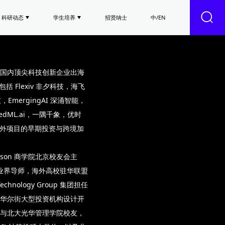
科研动态
学生培养
招贤纳士
中/EN
国内顶尖科技创新企业出海
 Flexiv 非夕科技，海飞
技，EmergingAI 深涌智能，
，FedML.ai，一隅千象，优时
多家中外项目的早期投资与跨境加
rson 商学院北京校友会主
院业界导师，海外高校驻华联盟
hnology Group 集团担任
华尔街大型投资机构设计开
与北大光华管理学院校友，