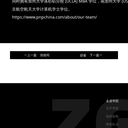
同时拥有加州大学洛杉矶分校 (UCLA) MBA 学位，南加州大学 (
京航空航天大学计算机学士学位。
https://www.pnpchina.com/about/our-team/
上一篇 张致同
赵鉴 下一篇
走进学院
关于学院
组织架构
师资队伍