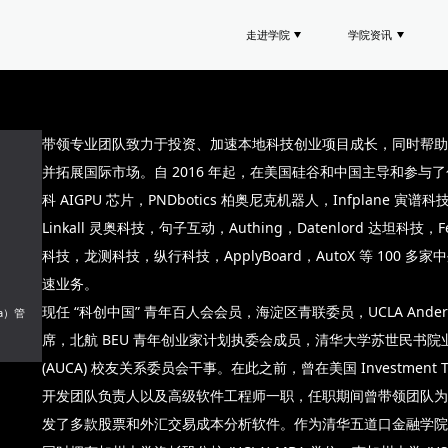
走进学院
学院资讯
带领专业团队致力于投资、加速本地科技创业项目成长，同时帮助
并拓展国际市场。自 2016 年起，在美国硅谷和中国主导和参与了包括
科 AIGPU 芯片，PNDbotics 柏奥尼克机器人，Infplane 寅谱科
Linkall 灵奥科技，句子互动，Authing，Datenlord 达坦科技
科技，龙测科技，纵行科技，ApplyBoard，AutoX 等 100 
速业务。
现任 “科创中国” 青年百人会会员，海淀区青联委员，UCLA Ande
na）管
席，北航 BEU 青年创业家计划执委会成员，清华大学苏世民书
(AUCA) 校友关系委员会干事。在此之前，曾在美国 Investment Tec
开发团队负责人以及高级软件工程师一职，任职期间曾带领团队为
发了多款股票和外汇交易成本分析软件。作为清华五道口金融学院