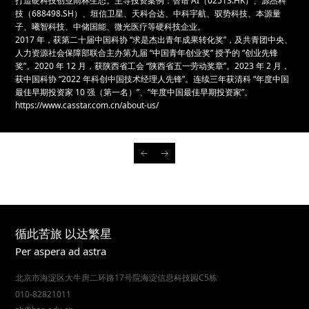
打造硬科技创业雨林生态。主导投资案例：智谱 AI（02513.HK）、源杰科
技（688498.SH）、垣信卫星、天科合达、中科宇航、驭势科技、本源量
子、曦智科技、中储国能、微光医疗等硬科技企业。
2017 年，获第二十届中国科协 “求是杰出青年成果转化奖”，及共青团中央、
人力资源社会保障部联合主办第九届 “中国青年创业奖” 授予的 “创业先锋
奖”。2020 年 12 月，获陕西省工会 “陕西省五一劳动奖章”。2023 年 2 月，
获中国科协 “2022 年科创中国技术经理人先锋”。连续三年获清科 “年度中国
最佳早期投资家 10 强（第一名）”、“年度中国最佳早期投资家”。
https://www.casstar.com.cn/about-us/
循此苦旅 以达繁星
Per aspera ad astra
北京市海淀区大牛房二环路17号院海淀信息科技园C5栋
010-82821011