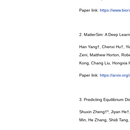
Paper link:
https://www.bior
2. MatterSim: A Deep Learn
Han Yang†, Chenxi Hu†, Yic
Zeni, Matthew Horton, Rober
Kong, Chang Liu, Hongxia 
Paper link:
https://arxiv.or
3. Predicting Equilibrium D
Shuxin Zheng†*, Jiyan He†
Min, He Zhang, Shidi Tang,