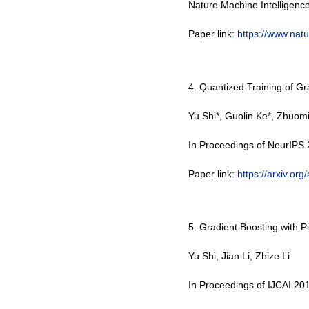
Nature Machine Intelligenc
Paper link:
https://www.nat
4. Quantized Training of Gr
Yu Shi
*, Guolin Ke*, Zhuom
In Proceedings of
NeurIPS 
Paper link:
https://arxiv.or
5. Gradient Boosting with 
Yu Shi
, Jian Li, Zhize Li
I
n Proceedings of
IJCAI 20