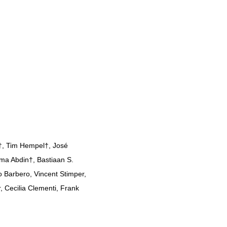
†, Tim Hempel†, José
ma Abdin†, Bastiaan S.
 Barbero, Vincent Stimper,
 Cecilia Clementi, Frank