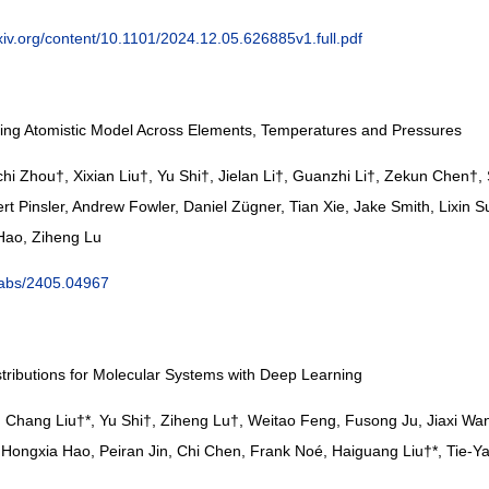
xiv.org/content/10.1101/2024.12.05.626885v1.full.pdf
ing Atomistic Model Across Elements, Temperatures and Pressures
hi Zhou†, Xixian Liu†,
Yu Shi
†, Jielan Li†, Guanzhi Li†, Zekun Chen†
t Pinsler, Andrew Fowler, Daniel Zügner, Tian Xie, Jake Smith, Lixin 
Hao, Ziheng Lu
g/abs/2405.04967
istributions for Molecular Systems with Deep Learning
, Chang Liu†*,
Yu Shi
†, Ziheng Lu†, Weitao Feng, Fusong Ju, Jiaxi Wa
 Hongxia Hao, Peiran Jin, Chi Chen, Frank Noé, Haiguang Liu†*, Tie-Ya