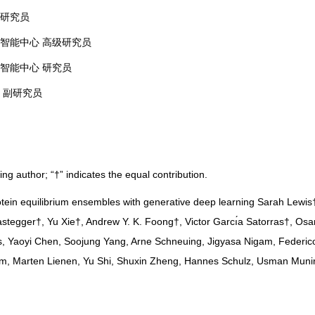
 研究员
科学智能中心 高级研究员
科学智能中心 研究员
院 副研究员
ing author; “†” indicates the equal contribution.
otein equilibrium ensembles with generative deep learning
Sarah Lewis
tegger†, Yu Xie†, Andrew Y. K. Foong†, Victor Garcı́a Satorras†, Osa
s, Yaoyi Chen, Soojung Yang, Arne Schneuing, Jigyasa Nigam, Federico
m, Marten Lienen,
Yu Shi
, Shuxin Zheng, Hannes Schulz, Usman Munir,