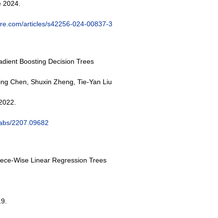
e 2024
.
ure.com/articles/s42256-024-00837-3
adient Boosting Decision Trees
ing Chen, Shuxin Zheng, Tie-Yan Liu
2022
.
g/abs/2207.09682
Piece-Wise Linear Regression Trees
19
.