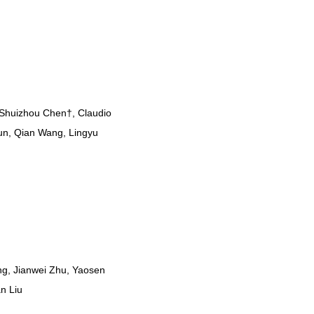
, Shuizhou Chen†, Claudio
Sun, Qian Wang, Lingyu
ng, Jianwei Zhu, Yaosen
n Liu