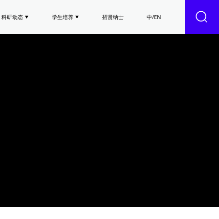
科研动态
学生培养
招贤纳士
中/EN