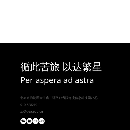
循此苦旅 以达繁星
Per aspera ad astra
北京市海淀区大牛房二环路17号院海淀信息科技园C5栋
010-82821011
zb@bza.edu.cn