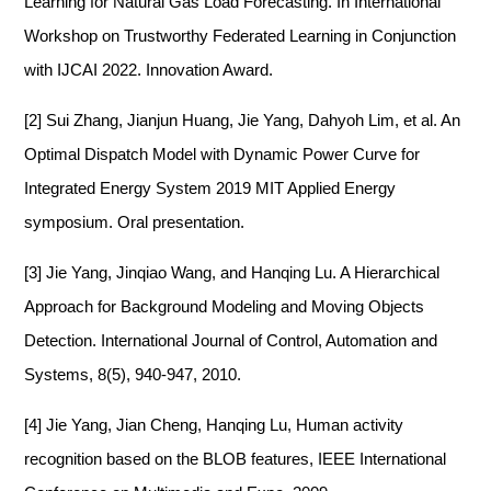
Learning for Natural Gas Load Forecasting
. In International
Workshop on Trustworthy Federated Learning
in Conjunction
with IJCAI 2022
.
Innovation Award
.
[2]
Sui Zhang, Jianjun Huang, Jie Yang,
Dahyoh
Lim
,
et al.
An
Optimal Dispatch Model with Dynamic Power Curve for
Integrated Energy System 2019 MIT Applied Energy
symposium
.
O
ral presentation
.
[3]
Jie Yang,
Jinqiao
Wang, and
Hanqing
Lu. A Hierarchical
Approach for Background Modeling and Moving Objects
Detection. International Journal of Control, Automation and
Systems, 8(5), 940-947, 2010.
[4]
Jie Yang, Jian Cheng,
Hanqing
Lu, Human activity
recognition based on the BLOB features, IEEE International