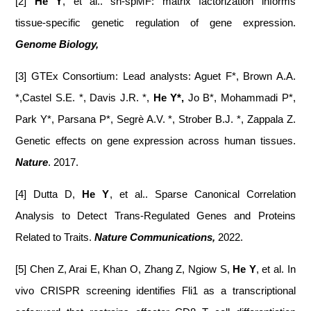
[2]
He Y
, et al.. sn-spMF: matrix factorization informs
tissue‑specific genetic regulation of gene expression.
Genome Biology,
[3] GTEx Consortium: Lead analysts: Aguet F*, Brown A.A.
*,Castel S.E. *, Davis J.R. *,
He Y*,
Jo B*, Mohammadi P*,
Park Y*, Parsana P*, Segrè A.V. *, Strober B.J. *, Zappala Z.
Genetic effects on gene expression across human tissues.
Nature
. 2017.
[4] Dutta D,
He Y
, et al.. Sparse Canonical Correlation
Analysis to Detect Trans‑Regulated Genes and Proteins
Related to Traits.
Nature Communications,
2022.
[5] Chen Z, Arai E, Khan O, Zhang Z, Ngiow S,
He Y
, et al. In
vivo CRISPR screening identifies Fli1 as a transcriptional