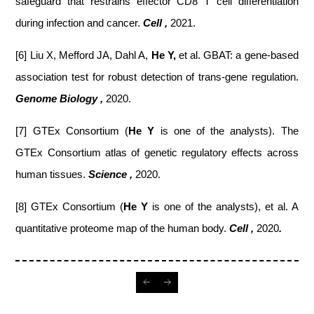
safeguard that restrains effector CD8 T cell differentiation
during infection and cancer.
Cell ,
2021.
[6] Liu X, Mefford JA, Dahl A,
He Y,
et al. GBAT: a gene‑based
association test for robust detection of trans‑gene regulation.
Genome Biology
,
2020.
[7] GTEx Consortium (
He Y
is one of the analysts). The
GTEx Consortium atlas of genetic regulatory effects across
human tissues.
Science ,
2020.
[8] GTEx Consortium (
He Y
is one of the analysts), et al. A
quantitative proteome map of the human body.
Cell ,
2020
.