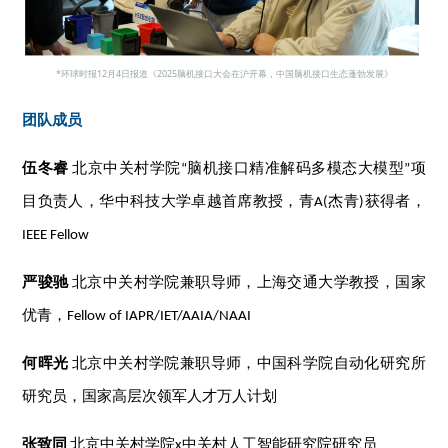
*环球时报12月4日报道《2025脑机接口大会在沪开幕，中国脑机接口生态蓬勃发展》
团队
成员
伍冬睿
北京中关村学院
“
脑机接口精准解码多模态大模型
”
项
目负责人，华中科技大学卓越首席教授，青
A(
杰青
)
获得者，
IEEE Fellow
严骏
驰
北京中关村学院兼职导师，上海交通大学教授，国家
优青，
Fellow of IAPR/IET/AAIA/NAAI
何晖光
北京中关村学院兼职导师，中国科学院自动化研究所
研究员，国家高层次领军人才万人计划
张致同
北京中关村学院
x
中关村人工智能研究院
研究员