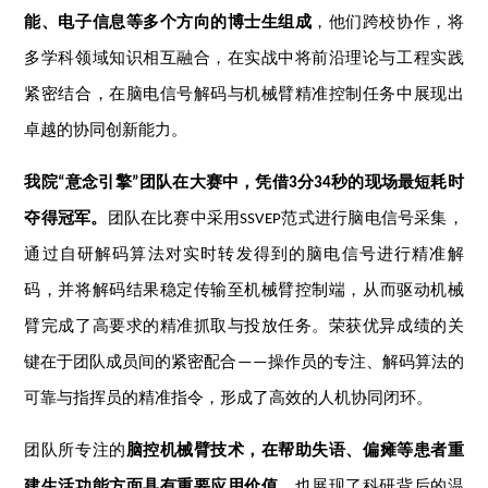
能、电子信息等多个方向的博士生组成
，他们跨校协作，将
多学科领域知识相互融合，在实战中将前沿理论与工程实践
紧密结合，在脑电信号解码与机械臂精准控制任务中展现出
卓越的协同创新能力。
我院“
意念引擎
”
团
队在大赛中，凭借
3
分
34
秒的现场最短耗时
夺得冠军。
团队在比赛中采用
SSVEP
范式进行脑电信号采集，
通过自
研
解码算法对实时转发得到的脑电信号进行精准解
码，并将解码结果稳定传输至机械
臂控制端
，从而驱动机械
臂完成
了高要求的精准抓取与投放任务。荣获优异成绩的关
键在于团队成员间的紧密配合——操作员的专注、解码算法的
可靠与指挥员的精准指令，形成了高效的人机协同闭环
。
团队所专注
的
脑控机械
臂技术，在帮助失语、偏瘫等患者重
建生活功能方面具有重要应用价值
，也展现了科研背后的温