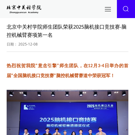
北京中关村学院师生团队荣获2025脑机接口竞技赛-脑
控机械臂赛项第一名
日期： 2025-12-08
热烈祝贺
我
院“意念引擎”师生团队，在
12
月
3-
4
日举办的首
届“全国脑机接口竞技赛”
脑控机械
臂赛道中
荣获冠军！