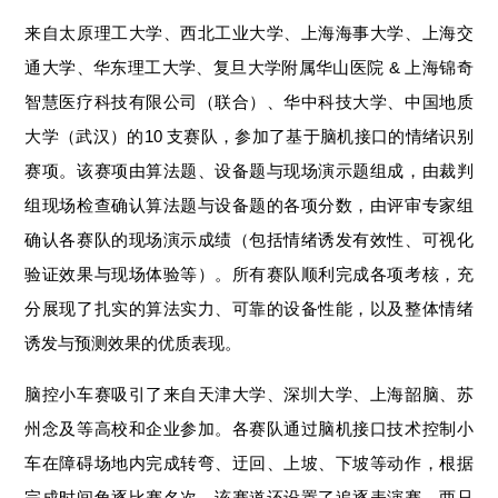
来自太原理工大学、西北工业大学、上海海事大学、上海交
通大学、华东理工大学、复旦大学附属华山医院 & 上海锦奇
智慧医疗科技有限公司（联合）、华中科技大学、中国地质
大学（武汉）的10 支赛队，参加了基于脑机接口的情绪识别
赛项。该赛项由算法题、设备题与现场演示题组成，由裁判
组现场检查确认算法题与设备题的各项分数，由评审专家组
确认各赛队的现场演示成绩（包括情绪诱发有效性、可视化
验证效果与现场体验等）。所有赛队顺利完成各项考核，充
分展现了扎实的算法实力、可靠的设备性能，以及整体情绪
诱发与预测效果的优质表现。
脑控小车赛吸引了来自天津大学、深圳大学、上海韶脑、苏
州念及等高校和企业参加。各赛队通过脑机接口技术控制小
车在障碍场地内完成转弯、迂回、上坡、下坡等动作，根据
完成时间角逐比赛名次。该赛道还设置了追逐表演赛。两只