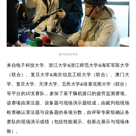
脑控机械臂赛项
来自电子科技大学、浙江大学&浙江师范大学&海军军医大学
（联合）、复旦大学&南京信息工程大学（联合）、澳门大
学、复旦大学、天津大学、五邑大学&埃塞克斯大学（联合）
等平台的10支赛队，参加了基于脑机接口的疲劳监测赛项。
该赛项由算法题、设备题与现场演示题组成，由裁判组现场
检查确认算法题与设备题的各项分数，由评审专家组确认各
赛队的现场演示成绩（包括性能展示、创新点展示与现场体
验）。