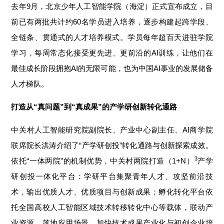
去年9月，北京少年人工智能学院（海淀）正式宣布成立，目
前已有两批共计约60名学员进入培养，逐步构建起跨学段、
全链条、贯通式的人才培养模式。学员每年超百天进驻学院
学习，每周常态化接受更先进、更前沿的AI训练，让他们在
最佳成长阶段拥抱AI的无限可能，也为中国AI事业的发展储备
人才梯队。
打造从“真问题
”
到
“
真成果
”
的产学研创新转化通路
中关村人工智能研究院副院长、产业中心副主任、AI商学院
联席院长洪涛
介绍了“产学研创投”转化通路与创新探索成
效
。
3
依托“一体两院”的机制优势，中关村两院打造（1+N）
产学
研创投一体化
平台
：学研平台集聚青年人才、攻坚
前沿技
术，输出优质人才、优质项目与创新成果；孵化转化平台依
托全国高校人工智能区域技术转移转化中心等载体，联动产
业资源、落地应用场景，加快技术成果产业化与初创企业培