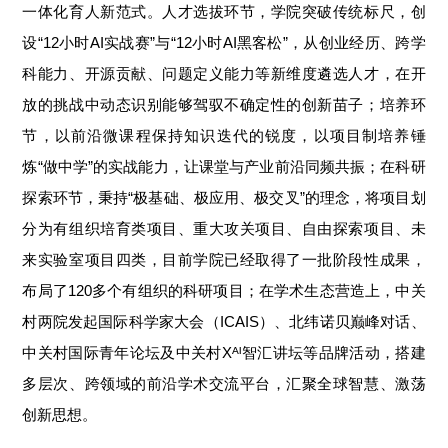
一体化育人新范式。人才选拔环节，学院突破传统标尺，创
设“12小时AI实战赛”与“12小时AI黑客松”，从创业经历、跨学
科能力、开源贡献、问题定义能力等新维度遴选人才，在开
放的挑战中动态识别能够驾驭不确定性的创新苗子；培养环
节，以前沿微课程保持知识迭代的锐度，以项目制培养锤
炼“
做
中学”的实战能力，让课堂与产业前沿同频共振；在科研
探索环节，秉持“极基础、极应用、极交叉”的理念，将项目划
分为有组织培育类项目、重大攻关项目、自由探索项目、未
来实验室项目四类，目前学院已经取得了一批阶段性成果，
布局了120多个有组织的科研项目；在学术生态营造上，中关
村两院发起国际科学家大会（ICAIS）、北纬诺贝巅峰对话、
中关村国际青年论坛及中关村Xᴬᴵ智汇讲坛等品牌活动，搭建
多层次、跨领域的前沿学术交流平台，汇聚全球智慧、激荡
创新思想。