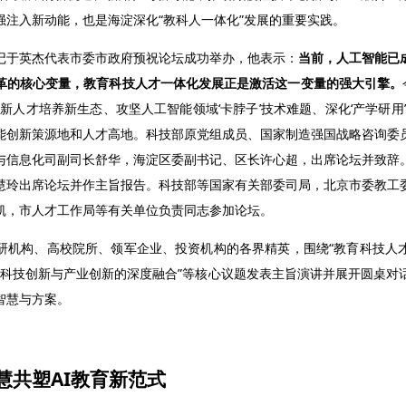
强注入新动能，也是海淀深化“教科人一体化”发展的重要实践。
记于英杰代表市委市政府预祝论坛成功举办，他表示：
当前，人工智能已
革的核心变量，教育科技人才一体化发展正是激活这一变量的强大引擎。
新人才培养新生态、攻坚人工智能领域‘卡脖子’技术难题、深化‘产学研用
能创新策源地和人才高地。科技部原党组成员、国家制造强国战略咨询委
与信息化司副司长舒华，海淀区委副书记、区长许心超，出席论坛并致辞
慧玲出席论坛并作主旨报告。科技部等国家有关部委司局，北京市委教工
凯，市人才工作局等有关单位负责同志参加论坛。
研机构、高校院所、领军企业、投资机构的各界精英，围绕“教育科技人
推动科技创新与产业创新的深度融合”等核心议题发表主旨演讲并展开圆桌
智慧与方案。
慧共塑
AI
教育新范式