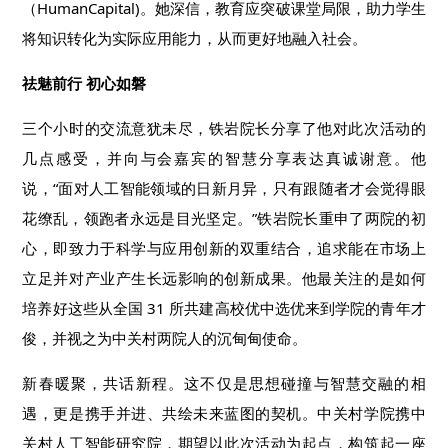
（HumanCapital)。她深信，教育应突破课堂局限，助力学生
将知识转化为实际应用能力，从而更好地融入社会。
祛
魅
前行 初心如
磐
三个小时的交流意犹未尽，铁岩院长分享了他对此次活动的
几点感受，并向与会嘉宾的智慧分享表达真诚谢意。他
说，“面对人工智能领域的日新月异，只有跟随者才会觉得眼
花缭乱，领跑者永远是目光坚定。”铁岩院长重申了两院的初
心，即致力于科学与应用创新的双重结合，追求能在市场上
立足并对产业产生长远影响的创新成果。他最关注的是如何
培养好这些从全国 31 所共建高校优中选优来到学院的青年才
俊，并视之为中关村两院人的沉甸甸使命。
新春暖聚，共话新程。这不仅是思想碰撞与智慧交融的相
遇，更是携手并进、共绘未来蓝图的契机。中关村学院携中
关村人工智能研究院，期望以此次活动为起点，构筑起一座