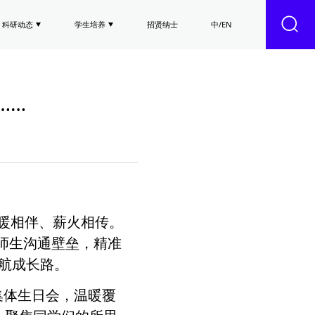
科研动态
学生培养
招贤纳士
中/EN
……
暖相伴、薪火相传。
破师生沟通壁垒，精准
航成长路。
集体生日会，温暖覆