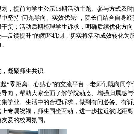
规划，提前向学生公示15期活动主题、参与方式及
中坚持“问题导向、实效优先”，
院长们
结合自身经
用干货；活动后期梳理学生诉求，明确后续优化方向
进—反馈提升”的闭环机制，切实将活动成效转化为
力。
梁，凝聚师生共识
建起“零距离、心贴心”的交流平台，
老师们
既向同学
策导向，帮助
大家
全面了解学院动态、增强归属感与
收集学业、生活中的合理诉求，做到有问必答、有诉
送上专属祝福，师生围坐互动，进一步拉近彼此距离
结友爱的校园氛围。