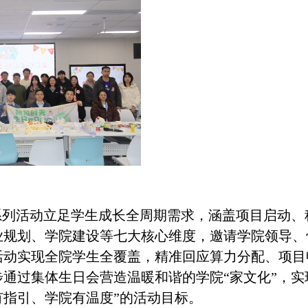
系列活动立足学生成长全周期需求，涵盖
项目
启动、
业规划、
学院
建设等七大核心维度，邀请学院领导、
活动
实现
全院学生
全覆盖
，精准回应算力分配、项目
步通过集体生日会营造温暖和谐的
学院
“家文化”，
有指引、
学院
有温度”的活动目标。