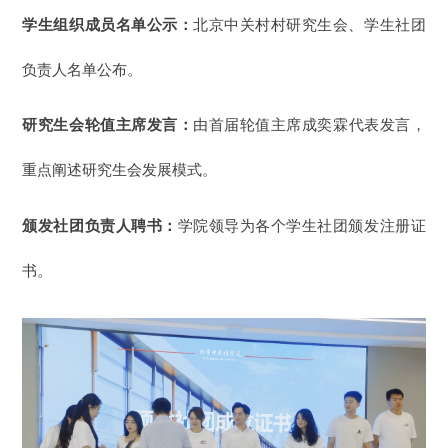
学生组织成员名单公示：
北京中关村村研究生会、学生社团
负责人名单
公布。
研究生会轮值主席发言：
由首届轮值主席成奕霖
代表
发言，
重点阐述研究生会
发展
模式。
颁发社团负责人聘书：
学院领导为
各个学生社团颁发注册证
书
。