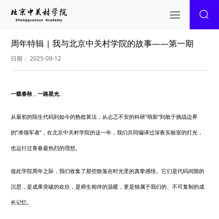
周年特辑 | 我与北京中关村学院的故事——第一期
日期： 2025-09-12
一载春秋
，
一路星光
。
从最初的陌生代码到如今的熟稔算法，从忐忑不安的科研“萌新”到敢于挑战边界
的“准领军者”，在北京中关村学院的这一年，我们共同编译过深夜实验室的灯光，
也运行过青春最热烈的理想。
值此学院周年之际，我们收集了那些散落在时光里的真挚感悟。它们是代码间隙的
沉思，是成果突破的欢欣，是师生相伴的温暖，更是独属于我们的、不可复制的成
长记忆。