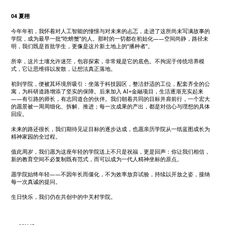
04 夏栩
今年年初，我怀着对人工智能的憧憬与对未来的忐忑，走进了这所尚未写满故事的
学院，成为最早一批“吃螃蟹”的人。那时的一切都在初始化——空间尚静，路径未
明，我们既是首批学生，更像是这片新土地上的“播种者”。
所幸，这片土壤允许迷茫，包容探索，非常规是它的底色。不拘泥于传统培养模
式，它让思维得以发散，让想法真正落地。
初到学院，便被其环境所吸引：坐落于科技园区，整洁舒适的工位，配套齐全的公
寓，为科研道路增添了坚实的保障。后来加入 AI+金融项目，生活逐渐充实起来
——有引路的师长，有志同道合的伙伴。我们朝着共同的目标并肩前行，一个宏大
的愿景被一周周细化、拆解、推进；每一次成果的产出，都是对信心与理想的具体
回应。
未来的路还很长，我们期待见证目标的逐步达成，也愿亲历学院从一纸蓝图成长为
精神家园的全过程。
值此周岁，我们愿为这座年轻的学院送上不只是祝福，更是回声：你让我们相信，
新的教育空间不必复制既有范式，而可以成为一代人精神坐标的原点。
愿学院始终年轻——不因年长而僵化，不为效率放弃试验，持续以开放之姿，接纳
每一次真诚的提问。
生日快乐，我们仍在共创中的中关村学院。