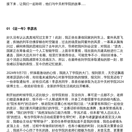
接下来，让我们一起聆听，他们与中关村学院的故事……
01 《这一年》李彦杰
好久没有认认真真地写过文章了！此刻，我正坐在暑假回家的列车上。窗外风景飞
逝，疾驰的列车仿佛穿梭在时空隧道，过去的场景如同窗外的风景，一幕幕从脑海
闪过，瞬间将我的思绪拉回了去年的六月。导师把我叫到会议室，对我说：“彦杰，
国家正在筹备成立一个人工智能学院，上面非常重视，现在面向共建高校进行二次
遴选，国科大总共30个名额。组里打算推荐你去。可能竞争不小，得好好准备。”
这个消息让我既感荣幸又倍感压力。所以，在最终收到学院录取通知的那一刻，那
份难以言喻的喜悦，至今仍然记忆犹新。
2024年9月7日，怀揣着激动的心情，我踏入了学院的大门。报到那天，天空还飘着
淅淅沥沥的小雨，却丝毫未减我内心对新学院炽热的憧憬。报完到，学院竟还给了
一份录取通知书，好有仪式感！李彦杰同学，恭喜你被录取为北京中关村学院2024
级博士生……收拾好宿舍后，全新的学院生活就此拉开帷幕。
刚开始的时候学院人还比较少，但学院初创，百业待兴，事可是一点都不少。老师
们都是身兼多职，恨不得一个人掰成两半用，许多工作都需要学生的协助与配合。
在“院长有约”的活动中，铁岩院长语重心长地对我们说：“大家要有和我们一起创业
的意识，我们要共同建设我们的学院。” 这番话听得我热血沸腾，集体荣誉感高涨，
对啊，“我们的学院！”虽然深知自己能力有限，学浅才疏，但本着“有人总比没人
强”的想法，每当学院举办活动或需要学生帮忙时，若参与者寥寥或者甚至没人响
应，我都会主动去“帮帮场子”，某些任务即使我知道不是我的强项，我也会硬着头
皮顶上去，当然，过程中有做得好的地方，也有小尴尬的时刻，比如某次重要会议
上，我就不小心挡了市长的路。好在学院的老师们都极为包容，未曾见责。更重要