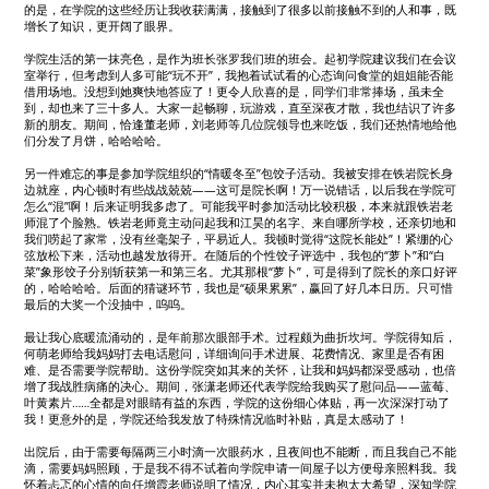
的是，在学院的这些经历让我收获满满，接触到了很多以前接触不到的人和事，既
增长了知识，更开阔了眼界。
学院生活的第一抹亮色，是作为班长张罗我们班的班会。起初学院建议我们在会议
室举行，但考虑到人多可能“玩不开”，我抱着试试看的心态询问食堂的姐姐能否能
借用场地。没想到她爽快地答应了！更令人欣喜的是，同学们非常捧场，虽未全
到，却也来了三十多人。大家一起畅聊，玩游戏，直至深夜才散，我也结识了许多
新的朋友。期间，恰逢董老师，刘老师等几位院领导也来吃饭，我们还热情地给他
们分发了月饼，哈哈哈哈。
另一件难忘的事是参加学院组织的“情暖冬至”包饺子活动。我被安排在铁岩院长身
边就座，内心顿时有些战战兢兢——这可是院长啊！万一说错话，以后我在学院可
怎么“混”啊！后来证明我多虑了。可能我平时参加活动比较积极，本来就跟铁岩老
师混了个脸熟。铁岩老师竟主动问起我和江昊的名字、来自哪所学校，还亲切地和
我们唠起了家常，没有丝毫架子，平易近人。我顿时觉得“这院长能处”！紧绷的心
弦放松下来，活动也越发放得开。在随后的个性饺子评选中，我包的“萝卜”和“白
菜”象形饺子分别斩获第一和第三名。尤其那根“萝卜”，可是得到了院长的亲口好评
的，哈哈哈哈。后面的猜谜环节，我也是“硕果累累”，赢回了好几本日历。只可惜
最后的大奖一个没抽中，呜呜。
最让我心底暖流涌动的，是年前那次眼部手术。过程颇为曲折坎坷。学院得知后，
何萌老师给我妈妈打去电话慰问，详细询问手术进展、花费情况、家里是否有困
难、是否需要学院帮助。这份学院突如其来的关怀，让我和妈妈都深受感动，也倍
增了我战胜病痛的决心。期间，张潇老师还代表学院给我购买了慰问品——蓝莓、
叶黄素片……全都是对眼睛有益的东西，学院的这份细心体贴，再一次深深打动了
我！更意外的是，学院还给我发放了特殊情况临时补贴，真是太感动了！
出院后，由于需要每隔两三小时滴一次眼药水，且夜间也不能断，而且我自己不能
滴，需要妈妈照顾，于是我不得不试着向学院申请一间屋子以方便母亲照料我。我
怀着忐忑的心情的向任增霞老师说明了情况，内心其实并未抱太大希望，深知学院