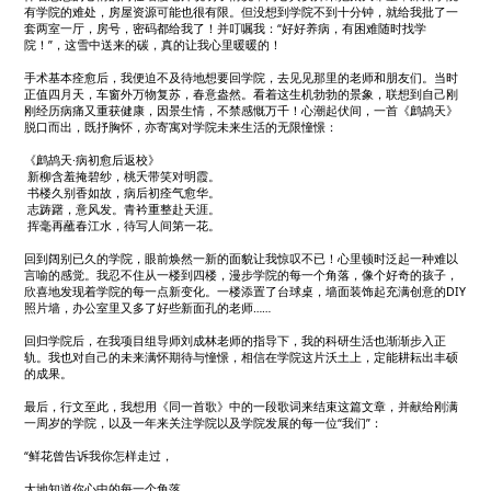
有学院的难处，房屋资源可能也很有限。但没想到学院不到十分钟，就给我批了一
套两室一厅，房号，密码都给我了！并叮嘱我：“好好养病，有困难随时找学
院！”，这雪中送来的碳，真的让我心里暖暖的！
手术基本痊愈后，我便迫不及待地想要回学院，去见见那里的老师和朋友们。当时
正值四月天，车窗外万物复苏，春意盎然。看着这生机勃勃的景象，联想到自己刚
刚经历病痛又重获健康，因景生情，不禁感慨万千！心潮起伏间，一首《鹧鸪天》
脱口而出，既抒胸怀，亦寄寓对学院未来生活的无限憧憬：
《鹧鸪天·病初愈后返校》
新柳含羞掩碧纱，桃夭带笑对明霞。
书楼久别香如故，病后初痊气愈华。
志踌躇，意风发。青衿重整赴天涯。
挥毫再蘸春江水，待写人间第一花。
回到阔别已久的学院，眼前焕然一新的面貌让我惊叹不已！心里顿时泛起一种难以
言喻的感觉。我忍不住从一楼到四楼，漫步学院的每一个角落，像个好奇的孩子，
欣喜地发现着学院的每一点新变化。一楼添置了台球桌，墙面装饰起充满创意的DIY
照片墙，办公室里又多了好些新面孔的老师……
回归学院后，在我项目组导师刘成林老师的指导下，我的科研生活也渐渐步入正
轨。我也对自己的未来满怀期待与憧憬，相信在学院这片沃土上，定能耕耘出丰硕
的成果。
最后，行文至此，我想用《同一首歌》中的一段歌词来结束这篇文章，并献给刚满
一周岁的学院，以及一年来关注学院以及学院发展的每一位“我们”：
“鲜花曾告诉我你怎样走过，
大地知道你心中的每一个角落。