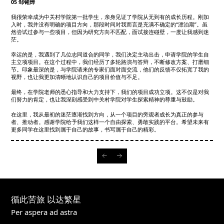
05 邹铭烨
我很荣幸成为中关村学院第一批学生，亲身见证了学院从无到有的成长历程。刚加
入时，我并没有明确的项目方向，那段时间对我而言是充满不确定的“漂泊期”。虽
然尝试过参与一些项目，但因为研究方向不匹配，面试接连碰壁，一度让我感到迷
茫。
幸运的是，我遇到了几位志同道合的同学，我们决定主动出击，申请学院的学生自
主立项项目。在这个过程中，我们经历了多轮路演与答辩，不断修改方案、打磨细
节。印象最深的是，与学院请来的专家们面对面交流，他们的反馈不仅拓宽了我的
视野，也让我更加清晰地认识自己的项目价值与不足。
最终，在学院老师的悉心指导和大力支持下，我们的项目成功立项。这不仅是对我
们努力的肯定，也让我深刻感受到中关村学院对学生探索精神的尊重与鼓励。
在这里，我从最初的迷茫逐渐找到方向，从一个项目的旁观者成长为真正的参与
者、推动者。感谢学院给予我们这样一个自由探索、勇敢实践的平台。希望未来有
更多同学在这里找到属于自己的故事，书写属于自己的精彩。
循此苦旅 以达繁星
Per aspera ad astra