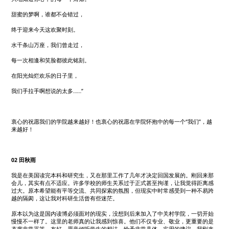
甜蜜的梦啊，谁都不会错过，
终于迎来今天这欢聚时刻。
水千条山万座，我们曾走过，
每一次相逢和笑脸都彼此铭刻。
在阳光灿烂欢乐的日子里，
我们手拉手啊想说的太多……”
衷心的祝愿我们的学院越来越好！也衷心的祝愿在学院怀抱中的每一个“我们”，越
来越好！
02 田秋雨
我是在美国读完本科和研究生，又在那里工作了几年才决定回国发展的。刚回来那
会儿，其实有点不适应。许多学校的师生关系过于正式甚至拘谨，让我觉得距离感
过大。原本希望能有平等交流、共同探索的氛围，但现实中时常感受到一种不易跨
越的隔阂，这让我对科研生活曾有些迷茫。
原本以为这是国内读博必须面对的现实，没想到后来加入了中关村学院，一切开始
慢慢不一样了。这里的老师真的让我感到惊喜。他们不仅专业、敬业，更重要的是