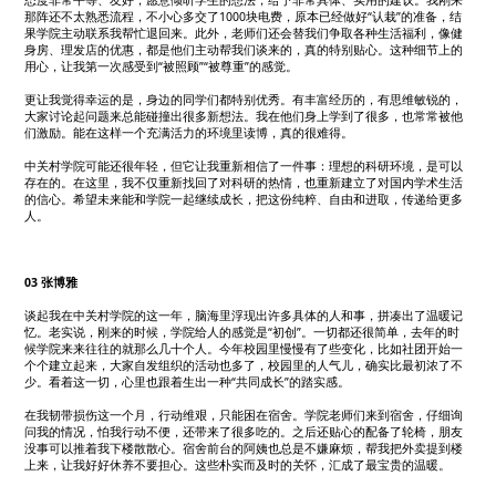
态度非常平等、友好，愿意倾听学生的想法，给予非常具体、实用的建议。我刚来
那阵还不太熟悉流程，不小心多交了1000块电费，原本已经做好“认栽”的准备，结
果学院主动联系我帮忙退回来。此外，老师们还会替我们争取各种生活福利，像健
身房、理发店的优惠，都是他们主动帮我们谈来的，真的特别贴心。这种细节上的
用心，让我第一次感受到“被照顾”“被尊重”的感觉。
更让我觉得幸运的是，身边的同学们都特别优秀。有丰富经历的，有思维敏锐的，
大家讨论起问题来总能碰撞出很多新想法。我在他们身上学到了很多，也常常被他
们激励。能在这样一个充满活力的环境里读博，真的很难得。
中关村学院可能还很年轻，但它让我重新相信了一件事：理想的科研环境，是可以
存在的。在这里，我不仅重新找回了对科研的热情，也重新建立了对国内学术生活
的信心。希望未来能和学院一起继续成长，把这份纯粹、自由和进取，传递给更多
人。
03 张博雅
谈起我在中关村学院的这一年，脑海里浮现出许多具体的人和事，拼凑出了温暖记
忆。老实说，刚来的时候，学院给人的感觉是“初创”。一切都还很简单，去年的时
候学院来来往往的就那么几十个人。今年校园里慢慢有了些变化，比如社团开始一
个个建立起来，大家自发组织的活动也多了，校园里的人气儿，确实比最初浓了不
少。看着这一切，心里也跟着生出一种“共同成长”的踏实感。
在我韧带损伤这一个月，行动维艰，只能困在宿舍。学院老师们来到宿舍，仔细询
问我的情况，怕我行动不便，还带来了很多吃的。之后还贴心的配备了轮椅，朋友
没事可以推着我下楼散散心。宿舍前台的阿姨也总是不嫌麻烦，帮我把外卖提到楼
上来，让我好好休养不要担心。这些朴实而及时的关怀，汇成了最宝贵的温暖。