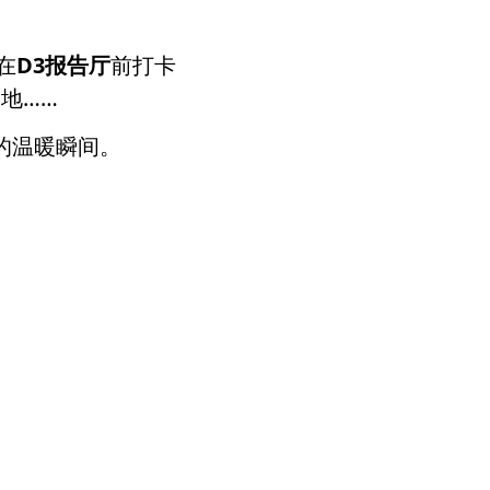
在
D3报告厅
前打卡
地……
的温暖瞬间。