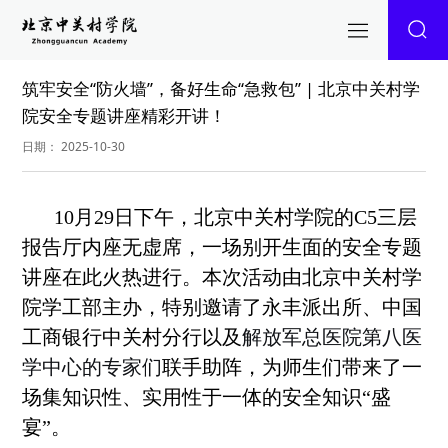
筑牢安全“防火墙”，备好生命“急救包” | 北京中关村学
院安全专题讲座精彩开讲！
日期： 2025-10-30
10月29日下午，北京中关村学院的
C5三层
报告厅内座无虚席，一场别开生面的安全专题
讲座
在此
火热
进行
。本次活动由北京中关村学
院
学工部
主办，特别邀请了
永丰
派出所、
中国
工商
银行
中关村分行
以及
解放军总医院第八医
学中心
的专家们
联手助阵，为师生们带来了一
场集知识性、实用性于一体的安全知识
“
盛
宴
”
。