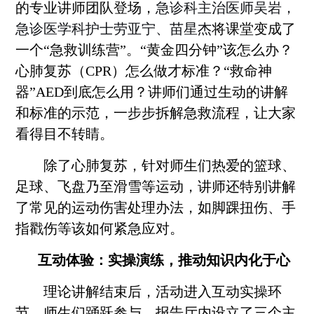
的专业讲师团队登场，
急诊科主治医师吴岩，
急诊医学科护士劳亚宁、苗星杰
将课堂变成了
一个
“
急救训练营
”
。
“
黄金四分钟
”
该怎么办？
心肺复苏（CPR）怎么做才标准？
“
救命神
器
”
AED到底怎么用？讲师
们
通过生动的讲解
和标准的示范，一步步拆解急救流程，让大家
看得目不转睛。
除了心肺复苏，针对师生们热爱的篮球、
足球、飞盘乃至滑雪等运动，讲师还特别讲解
了常见的运动伤害处理办法，如脚踝扭伤、手
指戳伤等该如何紧急应对。
互动体验：
实操演练，推动知识内化于心
理论讲解结束后，活动进入互动实操环
节。师生们踊跃参与，报告厅内设立了三个主