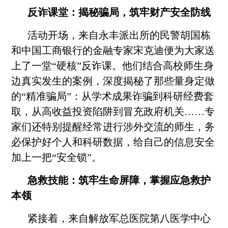
反诈课堂：揭秘骗局，
筑牢财产安全防线
活动开场，来自
永丰
派出所的民警
胡国栋
和
中国工商
银行的金融专家
宋克迪
便为大家送
上了一堂
“
硬核”
反诈课。他们结合高校师生身
边真实发生的案例，深度揭秘了那些量身定做
的
“
精准骗局
”
：从学术成果诈骗到科研经费套
取，从高收益投资陷阱到冒充政府机关……专
家们还特别提醒经常进行涉外交流的师生，务
必保护好个人和科研数据，给自己的信息安全
加上一把
“
安全锁
”
。
急救
技能
：
筑牢生命屏障，掌握应急救护
本领
紧接着，来自解放军总医院第八医学中心