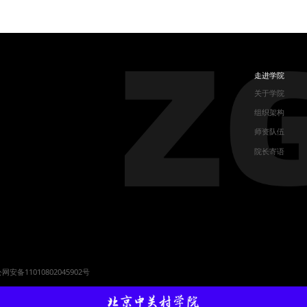
索｜中关村Xᴬᴵ智汇
学院（海淀）2025
讲坛第 45 期
级学生中期项目汇报
精彩落幕
走进学院
关于学院
组织架构
师资队伍
院长寄语
网安备11010802045902号