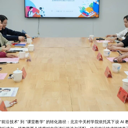
前沿技术” 到 “课堂教学” 的转化路径：北京中关村学院依托其下设 A